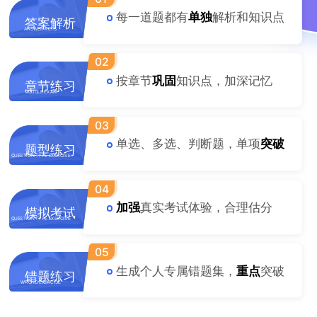
每一道题都有
单独
解析和知识点
答案解析
ANSWER KEYS
ULE EXAM
02
按章节
巩固
知识点，加深记忆
章节练习
MODULE EXAM
STION TYPE EXE
03
单选、多选、判断题，单项
突破
题型练习
QUESTION TYPE EXERCISE
STION TYPE EXE
04
加强
真实考试体验，合理估分
模拟考试
QUESTION TYPE EXERCISE
NG EXERCISE
05
生成个人专属错题集，
重点
突破
错题练习
WRONG EXERCISE